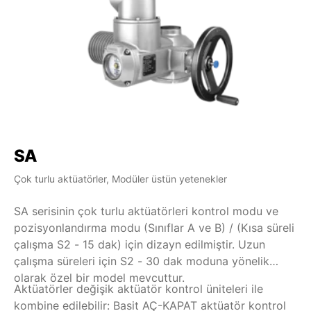
SA
S
Çok turlu aktüatörler, Modüler üstün yetenekler
Çok
SA serisinin çok turlu aktüatörleri kontrol modu ve
SA
pozisyonlandırma modu (Sınıflar A ve B) / (Kısa süreli
(S
çalışma S2 - 15 dak) için dizayn edilmiştir. Uzun
S5
çalışma süreleri için S2 - 30 dak moduna yönelik
Ak
olarak özel bir model mevcuttur.
Aktüatörler değişik aktüatör kontrol üniteleri ile
ko
kombine edilebilir: Basit AÇ-KAPAT aktüatör kontrol
ün