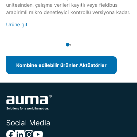
ünitesinden, çalışma verileri kayıtlı veya fieldbus
ar
arabirimli mikro denetleyici kontrollü versiyona kadar.
Ür
Ürüne git
Kombine edilebilir ürünler Aktüatörler
Social Media