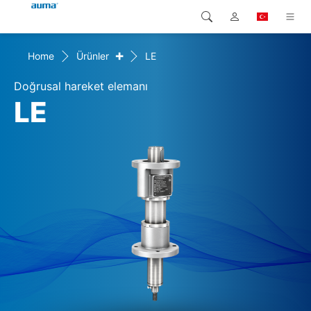
+
Home
Ürünler
LE
Arama
Global
Ürünler
Doğrusal hareket elemanı
Avrupa
Çözümler
LE
Downloads
Asya ve Pasifik
Servis
Kuzey Amerika
Şirketler
İrtibat kurulacak kişi