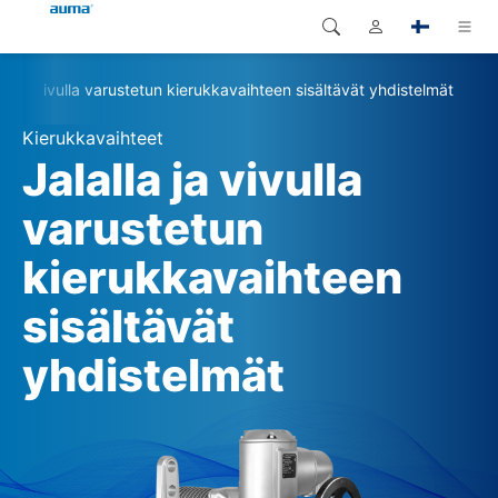
lla ja vivulla varustetun kierukkavaihteen sisältävät yhdistelmät
Haku
Global
Tuotteet
Kierukkavaihteet
Eurooppa
Ratkaisut
Jalalla ja vivulla
Dokumentit
varustetun
Aasia ja Tyynen valtameren
alue
kierukkavaihteen
Huolto
Pohjois-Amerikka
sisältävät
Yritys
yhdistelmät
Yhteystiedot