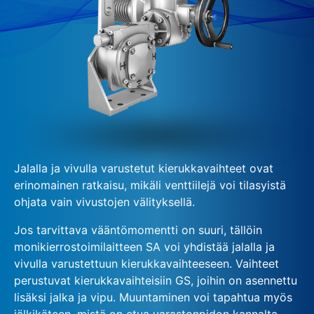
Jalalla ja vivulla varustetut kierukkavaihteet ovat
erinomainen ratkaisu, mikäli venttiilejä voi tilasyistä
ohjata vain vivustojen välityksellä.
Jos tarvittava vääntömomentti on suuri, tällöin
monikierrostoimilaitteen SA voi yhdistää jalalla ja
vivulla varustettuun kierukkavaihteeseen. Vaihteet
perustuvat kierukkavaihteisiin GS, joihin on asennettu
lisäksi jalka ja vipu. Muuntaminen voi tapahtua myös
jälkikäteen, mistä on etua varastonpidon kannalta.