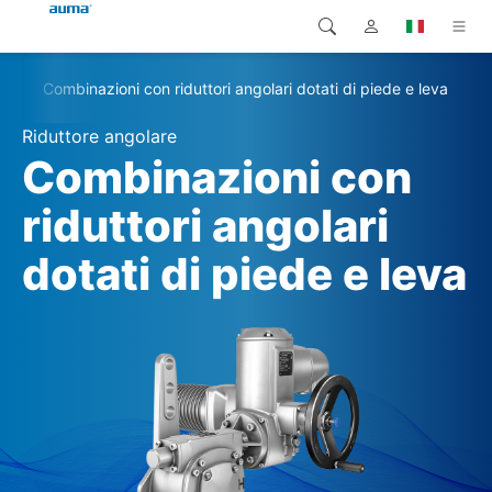
r
Combinazioni con riduttori angolari dotati di piede e leva
Ricerca
Global
Prodotti
Riduttore angolare
Europa
Soluzioni
Combinazioni con
Downloads
riduttori angolari
Asia e Pacifico
dotati di piede e leva
Servizio di assistenza
Nord America
Impresa
Contatto