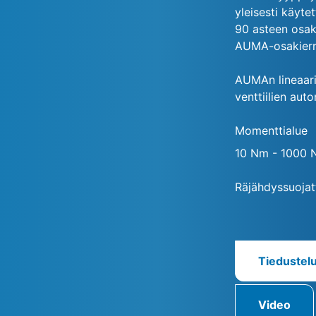
yleisesti käyte
90 asteen osaki
AUMA-osakierro
AUMAn lineaari
venttiilien auto
Momenttialue
10 Nm - 1000 
Räjähdyssuojat
Tiedustel
Video