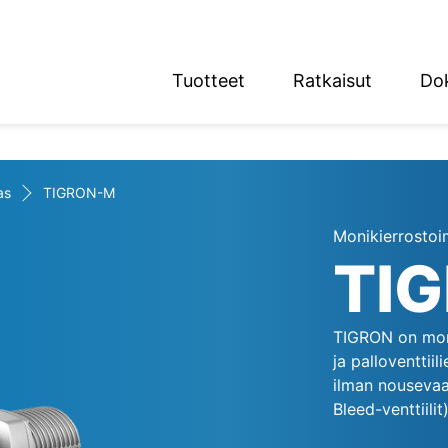
Tuotteet
Ratkaisut
Do
English
Deutsch
as
TIGRON-M
Monikierrostoim
TI
n alue
TIGRON on monik
ja palloventtiil
ilman nousevaa 
Bleed-venttiili