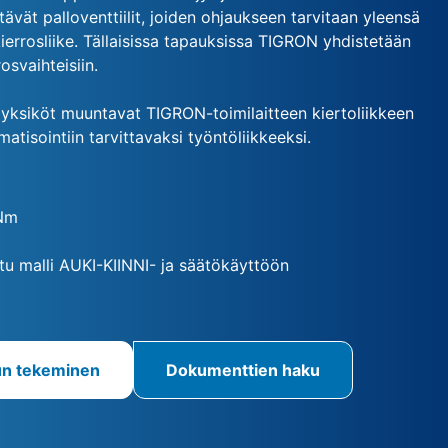
ttävät palloventtiilit, joiden ohjaukseen tarvitaan yleensä
errosliike. Tällaisissa tapauksissa TIGRON yhdistetään
svaihteisiin.
yksiköt muuntavat TIGRON-toimilaitteen kiertoliikkeen
matisointiin tarvittavaksi työntöliikkeeksi.
Nm
tu malli AUKI-KIINNI- ja säätökäyttöön
un tekeminen
Dokumenttien haku