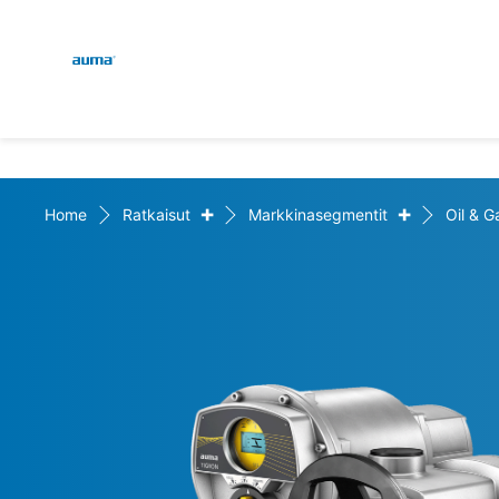
Global
Haku
Eurooppa
+
+
Home
Ratkaisut
Markkinasegmentit
Oil & G
Aasia ja Tyynen valtamere
Pohjois-Amerikka