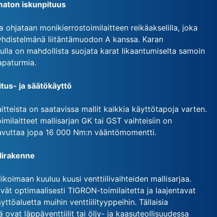
maton iskunpituus
 ohjataan monikierrostoimilaitteen reikäakselilla, joka
yhdistelmänä liitäntämuodon A kanssa. Karan
lla on mahdollista suojata karat likaantumiselta samoin
apaturmia.
itus- ja säätökäyttö
tteista on saatavissa mallit kaikkia käyttötapoja varten.
imilaitteet mallisarjan GK tai GST vaihteisiin on
avuttaa jopa 16 000 Nm:n vääntömomentti.
irakenne
oimaan kuuluu kuusi venttiilivaihteiden mallisarjaa.
ät optimaalisesti TIGRON-toimilaitetta ja laajentavat
yttöaluetta muihin venttiilityyppeihin. Tällaisia
ä ovat läppäventtiilit tai öljy- ja kaasuteollisuudessa