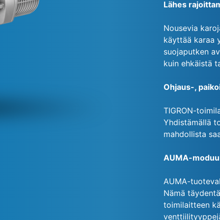
Lähes rajoitta
Nousevia karoja
käyttää karaa 
suojaputken avu
kuin ehkäistä t
Ohjaus-, paiko
TIGRON-toimilai
Yhdistämällä to
mahdollista sa
AUMA-moduul
AUMA-tuotevalik
Nämä täydentäv
toimilaitteen kä
venttiilityyppej