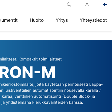
kumentit
Huolto
Yritys
Yhteystiedot
ilaitteet, Kompaktit toimilaitteet
GRON-M
ierrostoimilaite, joita käytetään perinteisesti Läppä-
ien luistiventtiilien automatisointiin nousevalla karalla /
karaa, venttiilien automatisointi (Double Block- ja
t) ja yhdistelmänä kierukkavaihteiden kanssa.