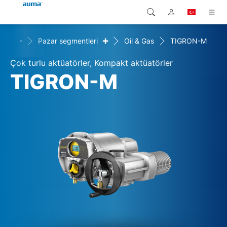
+
+
ler
Pazar segmentleri
Oil & Gas
TIGRON-M
Arama
Global
Ürünler
Çok turlu aktüatörler, Kompakt aktüatörler
Avrupa
Çözümler
TIGRON-M
Downloads
Asya ve Pasifik
Servis
Kuzey Amerika
Şirketler
İrtibat kurulacak kişi