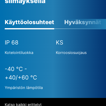
silmäyksellä
Käyttöolosuhteet
Hyväksynnät
IP 68
KS
Kotelointiluokka
Korroosiosuojaus
-40 °C -
+40/+60 °C
Ympäristön lämpötila
Katso kaikki erittelyt