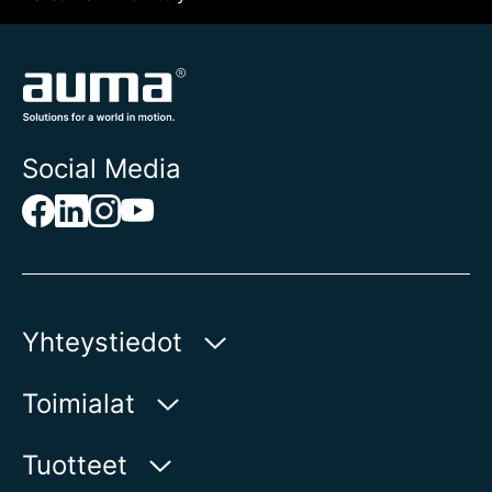
Social Media
Yhteystiedot
AUMA Riester
Toimialat
GmbH & Co. KG
Aumastr 1
Vesi
Tuotteet
79379 Muellheim | Germany