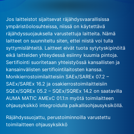
Jos laitteistot sijaitsevat räjähdysvaarallisissa
ympäristöolosuhteissa, niissä on käytettävä
räjähdyssuojauksella varustettuja laitteita. Nämä
laitteet on suunniteltu siten, ettei niistä voi tulla
syttymislähteitä. Laitteet eivät tuota sytytyskipinöitä
eikä laitteiden yhteydessä esiinny kuumia pintoja.
Sertifiointi suoritetaan yhteistyössä kansallisten ja
kansainvälisten sertifiointilaitosten kanssa.
Monikierrostoimilaitteisiin SAEx/SAREx 07.2 –
SAEx/SAREx 16.2 ja osakierrostoimilaitteisiin
SQEx/SQREx 05.2 – SQEx/SQREx 14.2 on saatavilla
AUMA MATIC AMExC 01.1:n myötä toimilaitteen
ohjausyksikkö integroidulla paikallisohjausyksiköllä.
Räjähdyssuojattu, perustoiminnoilla varustettu
toimilaitteen ohjausyksikkö