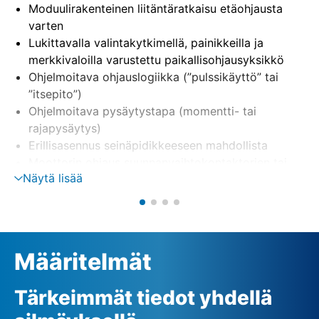
Moduulirakenteinen liitäntäratkaisu etäohjausta
varten
Lukittavalla valintakytkimellä, painikkeilla ja
merkkivaloilla varustettu paikallisohjausyksikkö
Ohjelmoitava ohjauslogiikka (”pulssikäyttö” tai
”itsepito”)
Ohjelmoitava pysäytystapa (momentti- tai
rajapysäytys)
Erillisasennus seinäpidikkeeseen mahdollista
Moottorin ohjaus suunnanvaihtokontaktorien tai
Näytä lisää
tyristorien avulla (optio)
Vaiheenvalvonta, sis. automaattisen
vaihekorjauksen
Ulkoinen 24 V:n (DC) jännitteensyöttö (optio)
Määritelmät
Tärkeimmät tiedot yhdellä