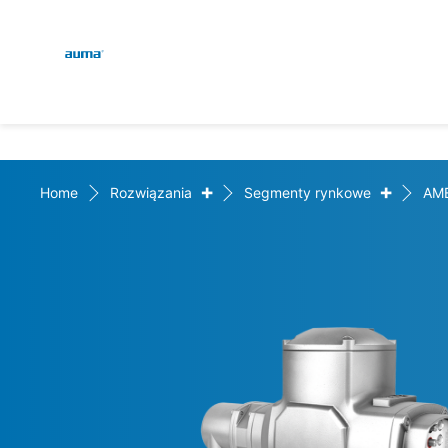
Global
Wyszukaj
Europa
+
+
Home
Rozwiązania
Segmenty rynkowe
AM
Azja i Pacyfik
Ameryka Północna