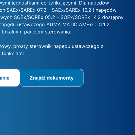
ymi jednostkami certyfikującymi. Dla napędów
ch SAEx/SAREx 07.2 – SAEx/SAREx 16.2 i napędów
owych SQEx/SQREx 05.2 – SQEx/SQREx 14.2 dostępny
k napędu ustawczego AUMA MATIC AMExC 01.1 z
 lokalnym panelem sterowania.
owy, prosty sterownik napędu ustawczego z
funkcjami
anie
Znajdź dokumenty