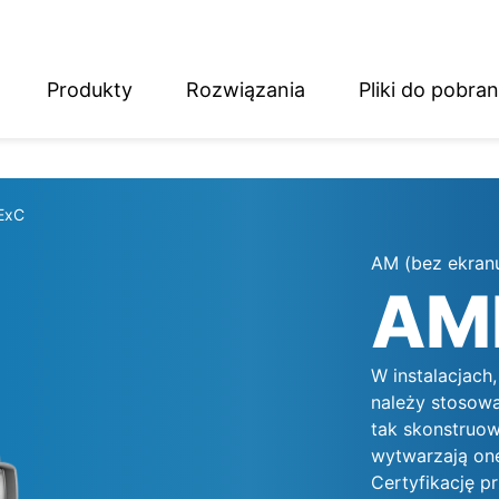
Produkty
Rozwiązania
Pliki do pobran
English
Deutsch
ExC
AM (bez ekran
AM
W instalacjac
należy stosow
tak skonstruow
wytwarzają one
Certyfikację p