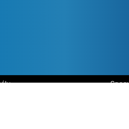
óły
Specy