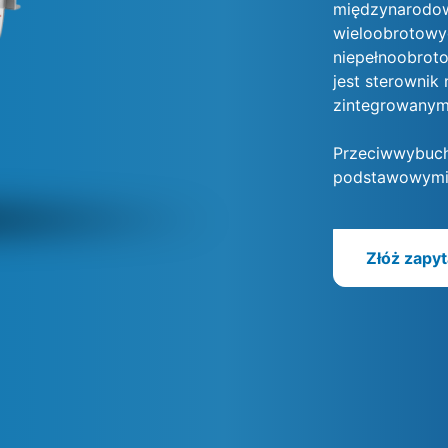
międzynarodow
wieloobrotowy
niepełnoobrot
jest sterowni
zintegrowanym
Przeciwwybuch
podstawowymi 
Złóż zapyt