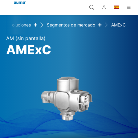
+
+
Soluciones
Segmentos de mercado
AMExC
Búsqueda
Global
Productos
AM (sin pantalla)
Europa
Soluciones
AMExC
Descargas
Asia y Pacífico
Servicio
Norteamérica
Empresa
Contacto