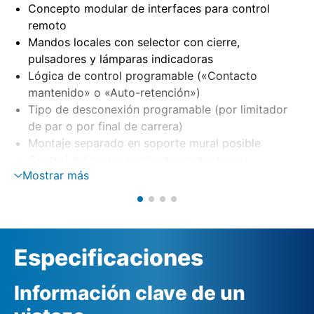
Concepto modular de interfaces para control
remoto
Mandos locales con selector con cierre,
pulsadores y lámparas indicadoras
Lógica de control programable («Contacto
mantenido» o «Auto-retención»)
Tipo de desconexión programable (por limitador
de par o por final de carrera)
Montaje separado en soporte mural posible
Control del motor mediante contactores-
Mostrar más
inversores o tiristores (opción)
Vigilancia de fase con corrección automática de
fase
Alimentación externa de 24 V DC (opción)
Especificaciones
Información clave de un