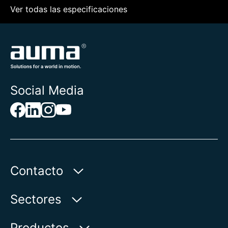
Ver todas las especificaciones
Social Media
Contacto
AUMA Riester
Sectores
GmbH & Co. KG
Aumastr. 1
Agua
Productos