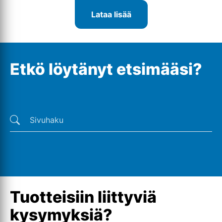
Lataa lisää
Etkö löytänyt etsimääsi?
Viimeiset haut
Tuotteisiin liittyviä
kysymyksiä?