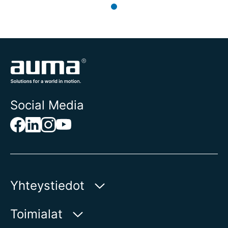
Social Media
Yhteystiedot
AUMA Riester
Toimialat
GmbH & Co. KG