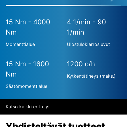
15 Nm - 4000
4 1/min - 90
Nm
1/min
Momenttialue
Ulostulokierrosluvut
15 Nm - 1600
1200 c/h
Nm
Kytkentätiheys (maks.)
Säätömomenttialue
Katso kaikki erittelyt
Yhdisteltävät tuotteet