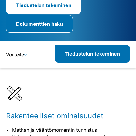
Tiedustelun tekeminen
Dokumenttien haku
Tiedustelun tekeminen
Vorteile
Lisätietoja
Määritelmät
Yhdisteltävät tuotteet
Vastaavat tuotteet
Rakenteelliset ominaisuudet
Matkan ja vääntömomentin tunnistus