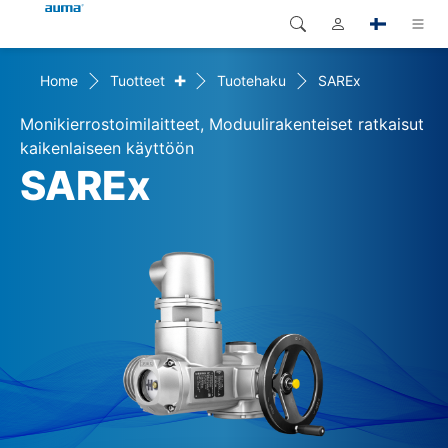
+
Home
Tuotteet
Tuotehaku
SAREx
Haku
Global
Tuotteet
Monikierrostoimilaitteet, Moduulirakenteiset ratkaisut
Eurooppa
Ratkaisut
kaikenlaiseen käyttöön
SAREx
Dokumentit
Aasia ja Tyynen valtameren
alue
Huolto
Pohjois-Amerikka
Yritys
Yhteystiedot