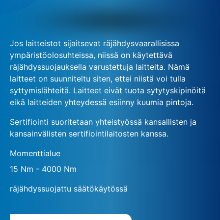
Jos laitteistot sijaitsevat räjähdysvaarallisissa
ympäristöolosuhteissa, niissä on käytettävä
räjähdyssuojauksella varustettuja laitteita. Nämä
laitteet on suunniteltu siten, ettei niistä voi tulla
syttymislähteitä. Laitteet eivät tuota sytytyskipinöitä
eikä laitteiden yhteydessä esiinny kuumia pintoja.
Sertifiointi suoritetaan yhteistyössä kansallisten ja
kansainvälisten sertifiointilaitosten kanssa.
Momenttialue
15 Nm - 4000 Nm
räjähdyssuojattu säätökäytössä