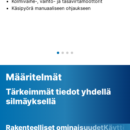
Kolmivaihe-, vaihto- ja tasavirtamoottorit
Käsipyörä manuaaliseen ohjaukseen
Määritelmät
Tärkeimmät tiedot yhdellä
silmäyksellä
Rakenteelliset ominaisuudet
Käyttö