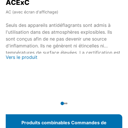
ACExC
A
AC (avec écran d'affichage)
AM
Seuls des appareils antidéflagrants sont admis à
Se
l'utilisation dans des atmosphères explosibles. Ils
l'
sont conçus afin de ne pas devenir une source
so
d'inflammation. Ils ne génèrent ni étincelles ni
d'
températures de surface élevées. La certification est
te
Vers le produit
Ve
effectuée en collaboration avec les organismes
ef
agréés de certification nationaux et internationaux.
ag
Pour les servomoteurs multitours SAEx/SAREx 07.2 –
Po
SAEx/SAREx 16.2 et les servomoteurs fraction de
SA
tour SQEx/SQREx 05.2 – SQEx/SQREx 14.2, la
to
commande de servomoteur AUMATIC ACExC 01.2 est
co
disponible avec commande locale intégrée.
01
Produits combinables Commandes de