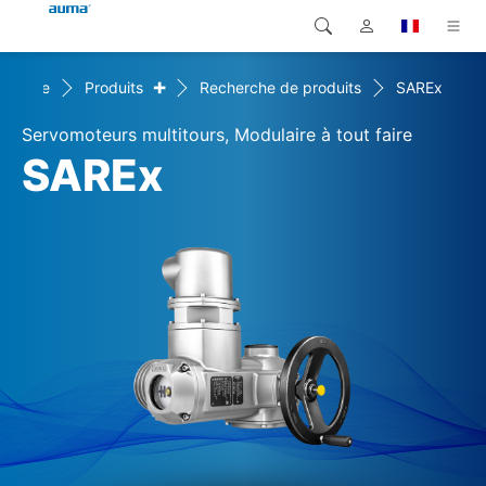
+
Home
Produits
Recherche de produits
SAREx
Recherche
Global
Produits
Servomoteurs multitours, Modulaire à tout faire
Europe
Solutions
SAREx
Téléchargements
Asie et Océanie
SAV support
Amérique du Nord
Entreprise
Contact