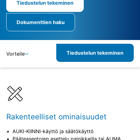
Tiedustelun tekeminen
Dokumenttien haku
Tiedustelun tekeminen
Vorteile
Lisätietoja
Määritelmät
Yhdisteltävät tuotteet
Rakenteelliset ominaisuudet
AUKI-KIINNI-käyttö ja säätökäyttö
Pääteasentojen asettelu painikkeilla tai AUMA