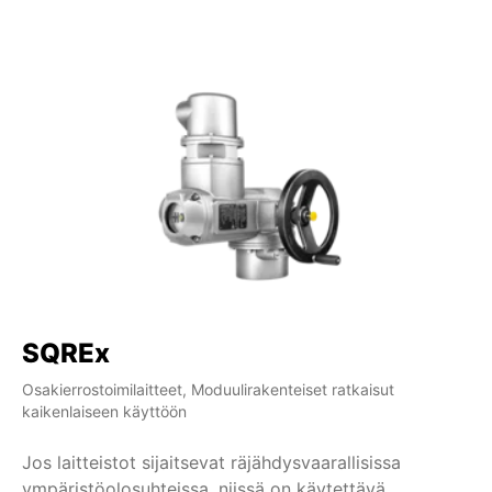
SQREx
S
Osakierrostoimilaitteet, Moduulirakenteiset ratkaisut
Osa
kaikenlaiseen käyttöön
ka
Jos laitteistot sijaitsevat räjähdysvaarallisissa
AU
ympäristöolosuhteissa, niissä on käytettävä
os