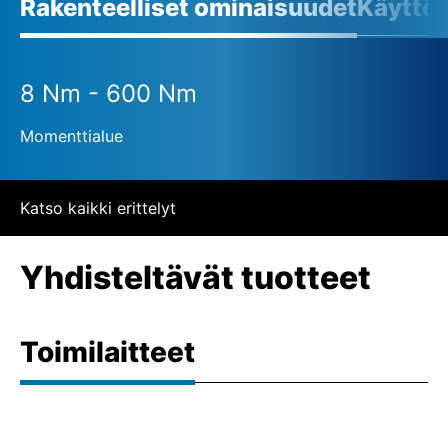
Rakenteelliset ominaisuudet
Käyttö
8 Nm - 600 Nm
Momenttialue
Katso kaikki erittelyt
Yhdisteltävät tuotteet
Toimilaitteet