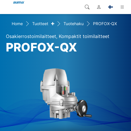
+
Home
Tuotteet
Tuotehaku
PROFOX-QX
Haku
Global
Tuotteet
Osakierrostoimilaitteet, Kompaktit toimilaitteet
Eurooppa
Ratkaisut
PROFOX-QX
Dokumentit
Aasia ja Tyynen valtameren
alue
Huolto
Pohjois-Amerikka
Yritys
Yhteystiedot