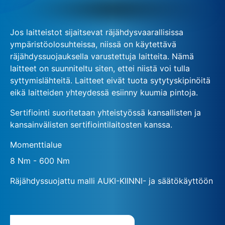
Jos laitteistot sijaitsevat räjähdysvaarallisissa
ympäristöolosuhteissa, niissä on käytettävä
räjähdyssuojauksella varustettuja laitteita. Nämä
laitteet on suunniteltu siten, ettei niistä voi tulla
syttymislähteitä. Laitteet eivät tuota sytytyskipinöitä
eikä laitteiden yhteydessä esiinny kuumia pintoja.
Sertifiointi suoritetaan yhteistyössä kansallisten ja
kansainvälisten sertifiointilaitosten kanssa.
Momenttialue
8 Nm - 600 Nm
Räjähdyssuojattu malli AUKI-KIINNI- ja säätökäyttöön