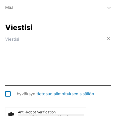
Maa
Viestisi
Afganistan
Ahvenanmaa
Alankomaat
Albania
Algeria
Amerikan Samoa
Andorra
Angola
Anguilla
Antarktis
Antigua ja Barbuda
hyväksyn
tietosuojailmoituksen sisällön
Arabiemiirikunnat
Argentiina
Armenia
Anti-Robot Verification