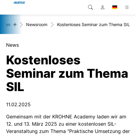
+
ehmen
Newsroom
Kostenloses Seminar zum Thema SIL
Suche
Global
Produkte
Europa
Lösungen
News
Kostenloses
Downloads
Asien und Pazifik
Seminar zum Thema
Service
Nordamerika
SIL
Karriere
Unternehmen
11.02.2025
Gemeinsam mit der KROHNE Academy laden wir am
Kontakt
12. und 13. März 2025 zu einer kostenlosen SIL-
Veranstaltung zum Thema "Praktische Umsetzung der