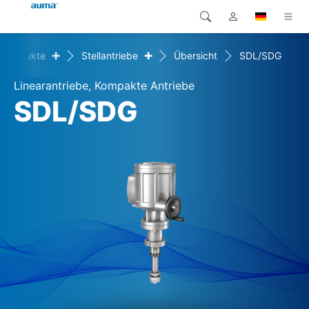
+
+
Produkte
Stellantriebe
Übersicht
SDL/SDG
Suche
Global
Produkte
Linearantriebe, Kompakte Antriebe
Europa
Lösungen
SDL/SDG
Downloads
Asien und Pazifik
Service
Nordamerika
Karriere
Unternehmen
Kontakt