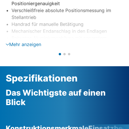
Positioniergenauigkeit
Verschleißfreie absolute Positionsmessung im
Stellantrieb
Handrad für manuelle Betätigung
Mechanischer Endanschlag in den Endlagen
Robustes Aluminiumgehäuse mit separatem
Mehr anzeigen
elektrischen Anschlussraum
Spezifikationen
Das Wichtigste auf einen
Blick
Konstruktionsmerkmale
Einsatzbed