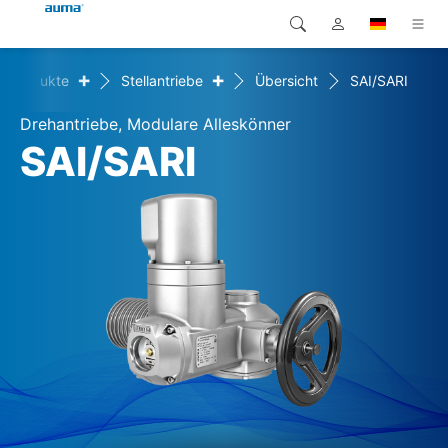
+
+
Produkte
Stellantriebe
Übersicht
SAI/SARI
Suche
Global
Produkte
Drehantriebe, Modulare Alleskönner
Europa
Lösungen
SAI/SARI
Downloads
Asien und Pazifik
Service
Nordamerika
Karriere
Unternehmen
Kontakt