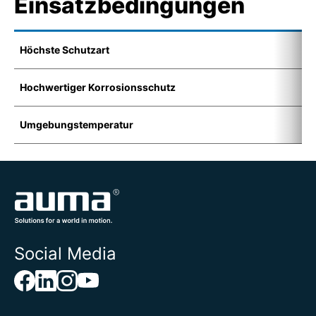
Einsatzbedingungen
Höchste Schutzart
I
Hochwertiger Korrosionsschutz
K
Umgebungstemperatur
-
Social Media