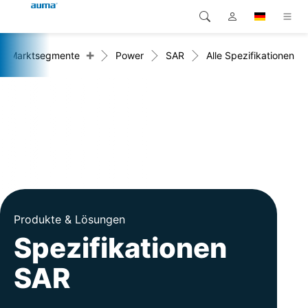
+
Marktsegmente
Power
SAR
Alle Spezifikationen
Suche
Global
Produkte
Europa
Lösungen
Downloads
Asien und Pazifik
Service
Nordamerika
Karriere
Produkte & Lösungen
Unternehmen
Spezifikationen
SAR
Kontakt