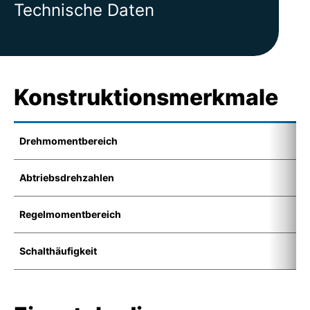
Technische Daten
Konstruktionsmerkmale
Drehmomentbereich
1
Abtriebsdrehzahlen
4
Regelmomentbereich
1
Schalthäufigkeit
1