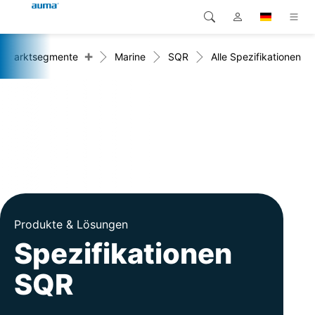
+
Marktsegmente
Marine
SQR
Alle Spezifikationen
Suche
Global
Produkte
Europa
Lösungen
Downloads
Asien und Pazifik
Service
Nordamerika
Karriere
Produkte & Lösungen
Unternehmen
Spezifikationen
SQR
Kontakt