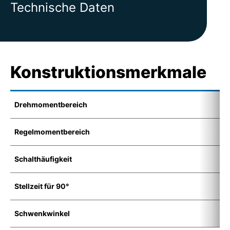
Technische Daten
Konstruktionsmerkmale
Drehmomentbereich
5
Regelmomentbereich
7
Schalthäufigkeit
1
Stellzeit für 90°
8
Schwenkwinkel
7