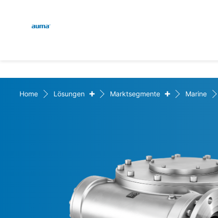
Global
Suche
Europa
+
+
Home
Lösungen
Marktsegmente
Marine
Asien und Pazifik
Nordamerika