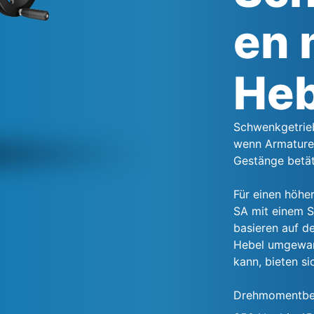
en 
Heb
Schwenkgetrieb
wenn Armaturen
Gestänge betät
Für einen höhe
SA mit einem S
basieren auf d
Hebel umgewan
kann, bieten si
Drehmomentbe