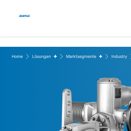
Global
Suche
Europa
+
+
Home
Lösungen
Marktsegmente
Industry
Asien und Pazifik
Nordamerika