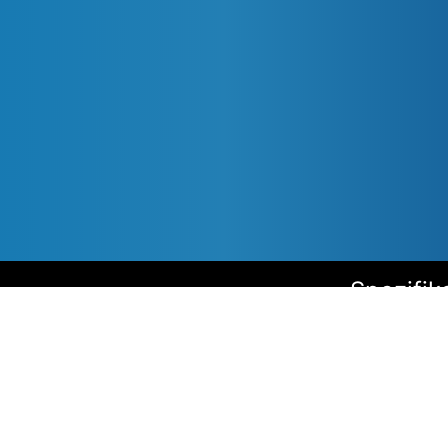
s
Spezifik