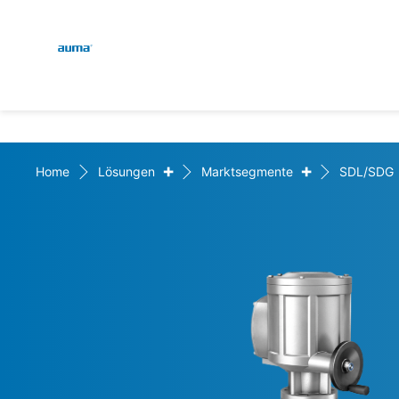
Global
Suche
Europa
+
+
Home
Lösungen
Marktsegmente
SDL/SDG
Asien und Pazifik
Nordamerika