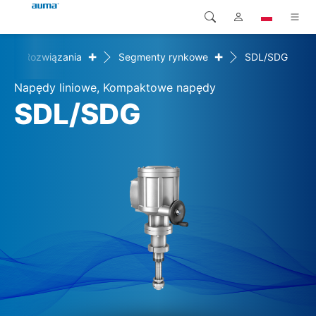
+
+
e
Rozwiązania
Segmenty rynkowe
SDL/SDG
Wyszukaj
Global
Produkty
Napędy liniowe, Kompaktowe napędy
Europa
Rozwiązania
SDL/SDG
Pliki do pobrania
Azja i Pacyfik
Serwis
Ameryka Północna
Przedsiębiorstwo
Kontakt