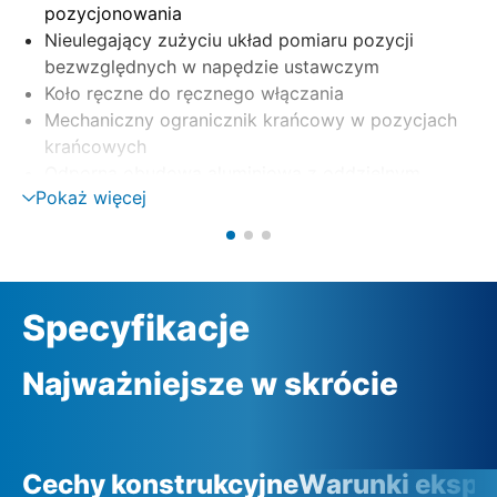
pozycjonowania
Nieulegający zużyciu układ pomiaru pozycji
bezwzględnych w napędzie ustawczym
Koło ręczne do ręcznego włączania
Mechaniczny ogranicznik krańcowy w pozycjach
krańcowych
Odporna obudowa aluminiowa z oddzielnym
Pokaż więcej
elektrycznym obszarem zaciskowym
Specyfikacje
Najważniejsze w skrócie
Cechy konstrukcyjne
Warunki eksplo