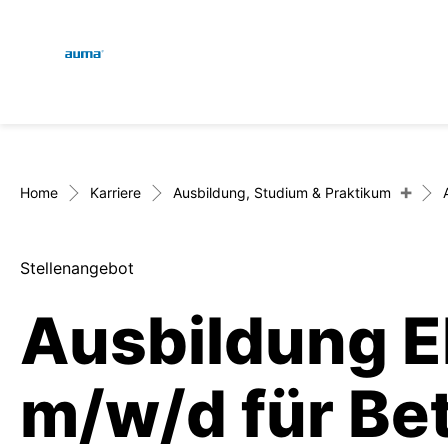
Global
Suche
Europa
+
Home
Karriere
Ausbildung, Studium & Praktikum
Stellenangebot
Asien und Pazifik
Ausbildung El
Nordamerika
m/w/d für Be