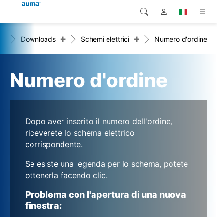
+
+
me
Downloads
Schemi elettrici
Numero d'ordine
Ricerca
Global
Prodotti
Europa
Soluzioni
Numero d'ordine
Downloads
Asia e Pacifico
Servizio di assistenza
Nord America
Dopo aver inserito il numero dell'ordine,
riceverete lo schema elettrico
Impresa
corrispondente.
Se esiste una legenda per lo schema, potete
Contatto
ottenerla facendo clic.
Problema con l'apertura di una nuova
finestra: