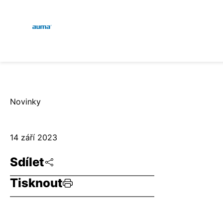
Global
E
Vyhledávání
D
Evropa
Novinky
Asie a Pacifik
14 září 2023
Sdílet
Severní Amerika
Tisknout