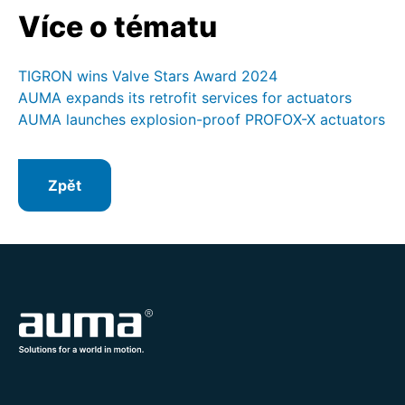
Více o tématu
TIGRON wins Valve Stars Award 2024
AUMA expands its retrofit services for actuators
AUMA launches explosion-proof PROFOX-X actuators
Zpět