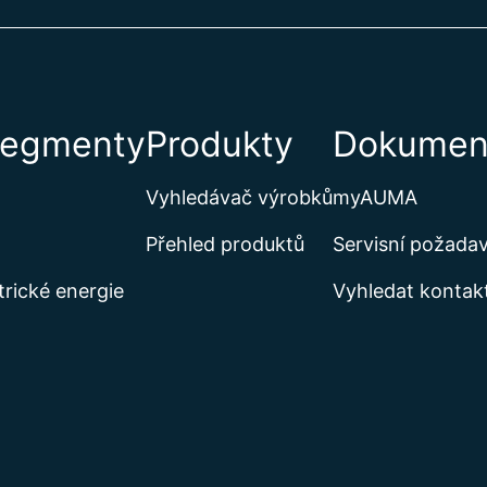
segmenty
Produkty
Dokument
Vyhledávač výrobků
myAUMA
Přehled produktů
Servisní požada
trické energie
Vyhledat kontak