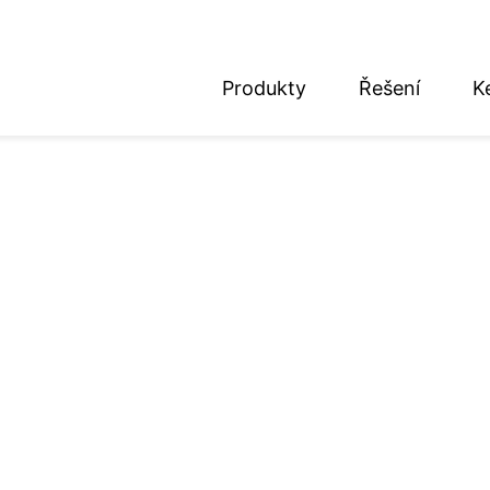
Produkty
Řešení
K
nglish
eutsch