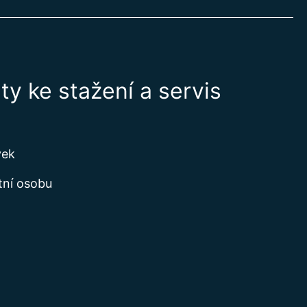
y ke stažení a servis
vek
tní osobu