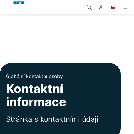
Vyhledávání
Global
Produkty
Evropa
Řešení
Ke stažení
Asie a Pacifik
Servis
Severní Amerika
Globální kontaktní osoby
Kontaktní
Společnost
informace
Kontakt
Stránka s kontaktními údaji