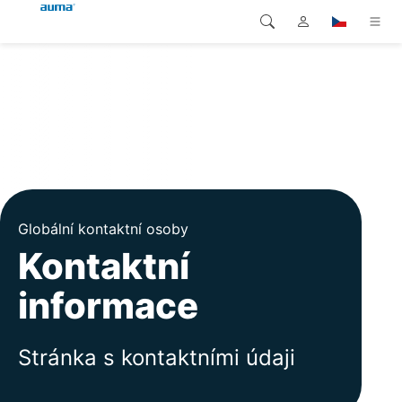
Vyhledávání
Global
Produkty
Evropa
Řešení
Ke stažení
Asie a Pacifik
Servis
Severní Amerika
Globální kontaktní osoby
Kontaktní
Společnost
informace
Kontakt
Stránka s kontaktními údaji