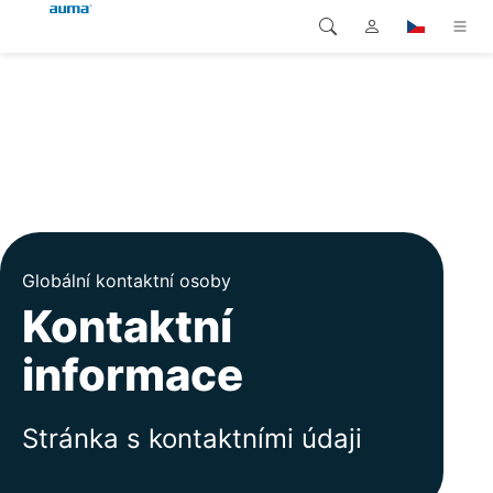
Vyhledávání
Global
Produkty
Evropa
Řešení
Ke stažení
Asie a Pacifik
Servis
Severní Amerika
Globální kontaktní osoby
Kontaktní
Společnost
informace
Kontakt
Stránka s kontaktními údaji