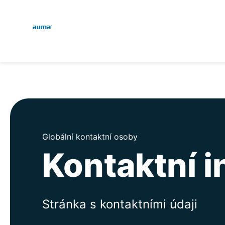
Global
E
Vyhledávání
D
Evropa
Asie a Pacifik
Globální kontaktní osoby
Kontaktní 
Severní Amerika
Stránka s kontaktními údaji