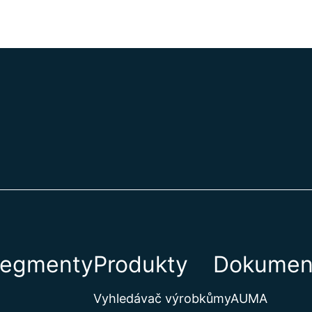
segmenty
Produkty
Dokument
Vyhledávač výrobků
myAUMA