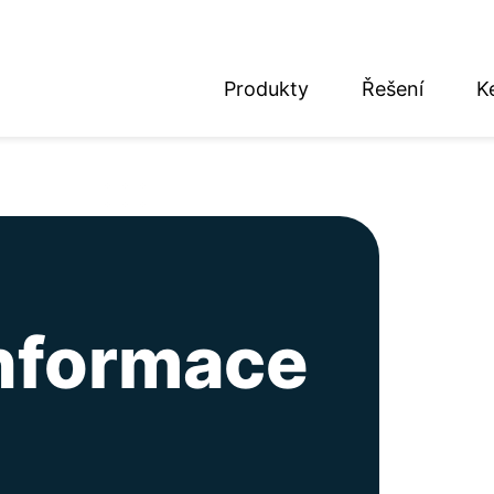
Produkty
Řešení
K
nglish
eutsch
informace