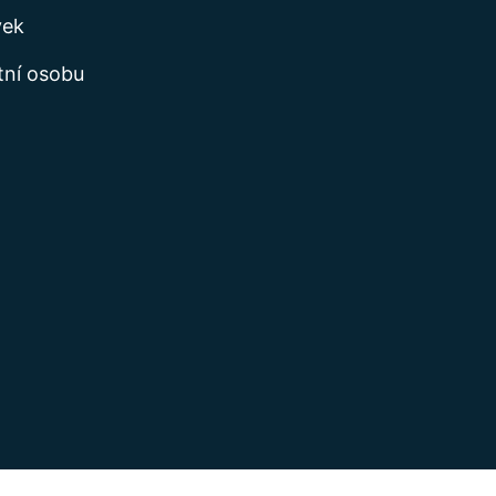
vek
tní osobu