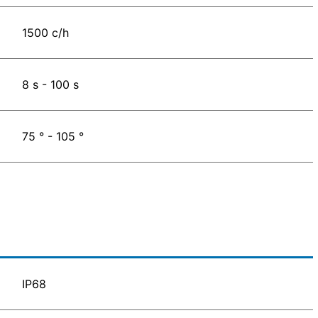
1500 c/h
8 s - 100 s
75 ° - 105 °
IP68