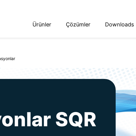
Ürünler
Çözümler
Downloads
ish
tsch
asyonlar
yonlar SQR