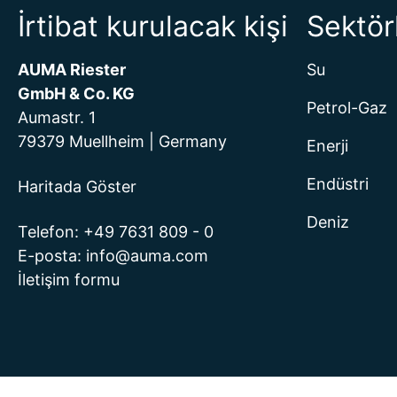
İrtibat kurulacak kişi
Sektör
AUMA Riester
Su
GmbH & Co. KG
Petrol-Gaz
Aumastr. 1
79379 Muellheim | Germany
Enerji
Endüstri
Haritada Göster
Deniz
Telefon:
+49 7631 809 - 0
E-posta:
info@auma.com
İletişim formu