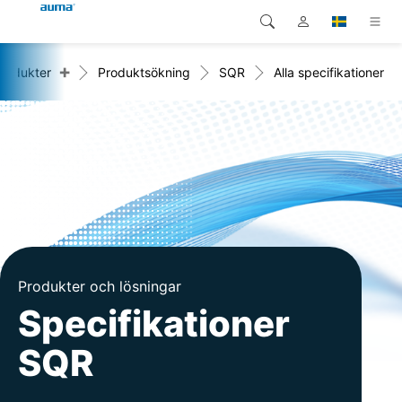
+
rodukter
Produktsökning
SQR
Alla specifikationer
Sök
Global
Produkter
Europa
Lösningar
Nedladdningar
Asien och Stillahavsområdet
Service
Nordamerika
Företag
Produkter och lösningar
Kontakt
Specifikationer
SQR