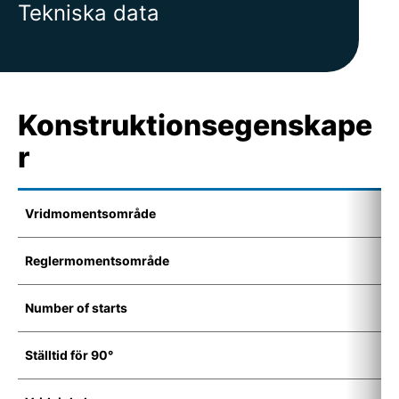
Tekniska data
Konstruktionsegenskape
r
Vridmomentsområde
5
Reglermomentsområde
7
Number of starts
1
Ställtid för 90°
8