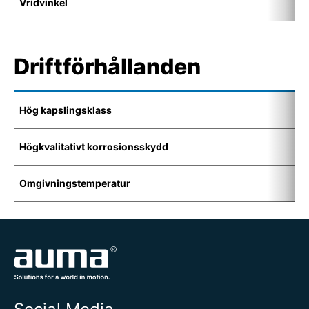
Vridvinkel
7
Driftförhållanden
Hög kapslingsklass
I
Högkvalitativt korrosionsskydd
K
Omgivningstemperatur
-