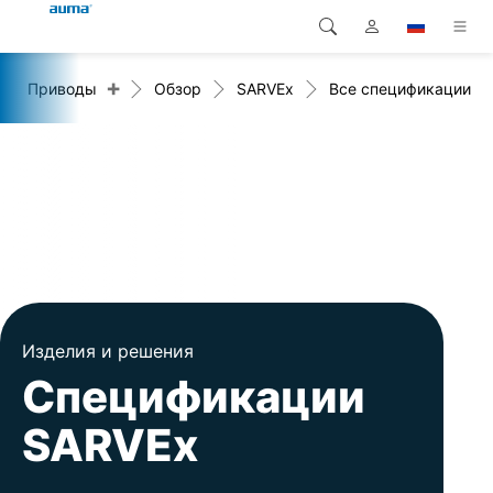
+
Приводы
Обзор
SARVEx
Все спецификации
Поиск
Global
Продукция
Европа
Решения
Загрузки
Азия и Тихий океан
Сервисная служба
Северная Америка
Предприятие
Изделия и решения
Контакт
Спецификации
SARVEx