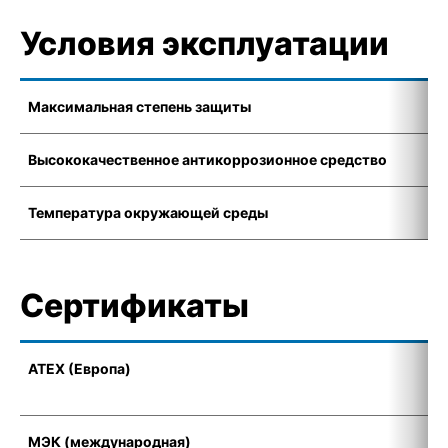
Условия эксплуатации
Максимальная степень защиты
I
Высококачественное антикоррозионное средство
K
Температура окружающей среды
-
Сертификаты
ATEX (Европа)
I
(
МЭК (международная)
E