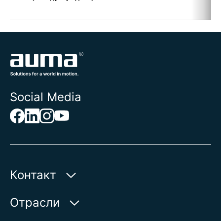
t
Social Media
Контакт
AUMA Riester
Отрасли
GmbH & Co. KG