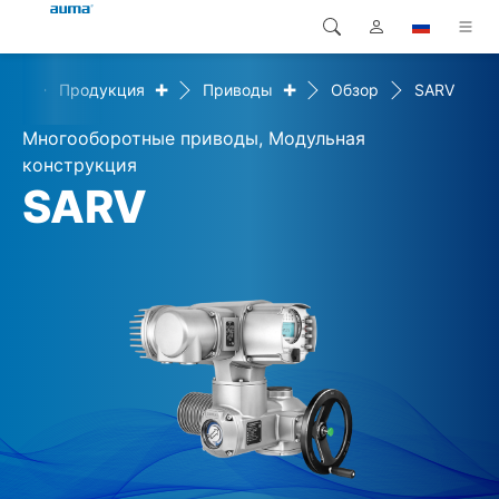
+
+
ome
Продукция
Приводы
Обзор
SARV
Поиск
Global
Продукция
Многооборотные приводы, Модульная
Европа
Решения
конструкция
SARV
Загрузки
Азия и Тихий океан
Сервисная служба
Северная Америка
Предприятие
Контакт