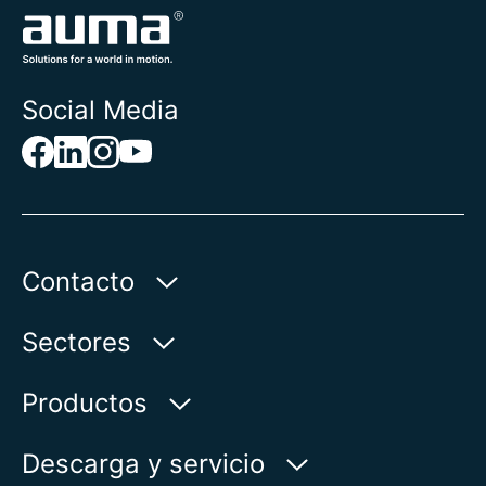
Social Media
Contacto
AUMA Riester
Sectores
GmbH & Co. KG
Aumastr. 1
Agua
Productos
79379 Muellheim | Germany
Petróleo & gas
Buscador de productos
Descarga y servicio
Mostrar en el mapa
Electricidad