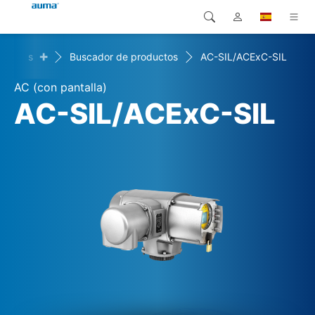
+
oductos
Buscador de productos
AC-SIL/ACExC-SIL
Búsqueda
Global
Productos
AC (con pantalla)
Europa
Soluciones
AC-SIL/ACExC-SIL
Descargas
Asia y Pacífico
Servicio
Norteamérica
Empresa
Contacto