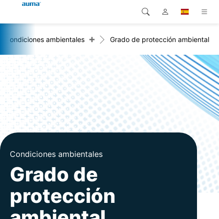
+
Condiciones ambientales
Grado de protección ambiental
Búsqueda
Global
Productos
Europa
Soluciones
Descargas
Asia y Pacífico
Servicio
Norteamérica
Empresa
Condiciones ambientales
Contacto
Grado de
protección
ambiental