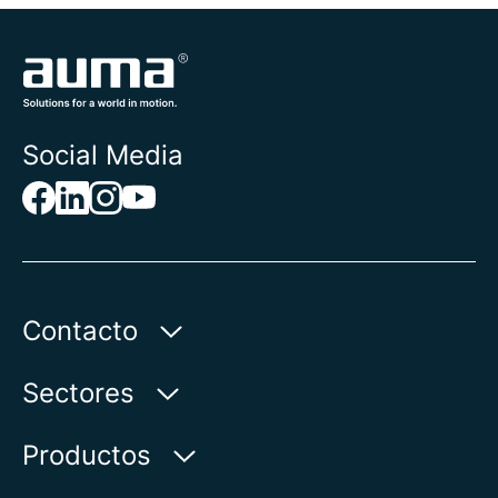
Social Media
Contacto
AUMA Riester
Sectores
GmbH & Co. KG
Aumastr. 1
Agua
Productos
79379 Muellheim | Germany
Petróleo & gas