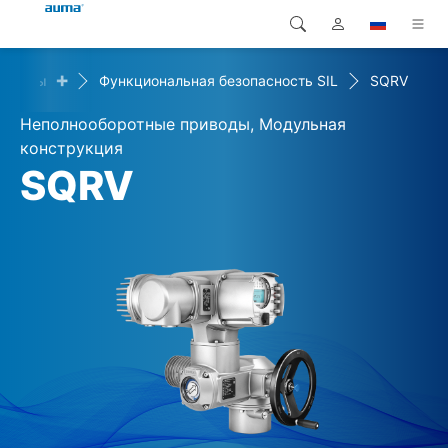
+
 среды
Функциональная безопасность SIL
SQRV
Поиск
Global
Продукция
Неполнооборотные приводы, Модульная
Европа
Решения
конструкция
SQRV
Загрузки
Азия и Тихий океан
Сервисная служба
Северная Америка
Предприятие
Контакт