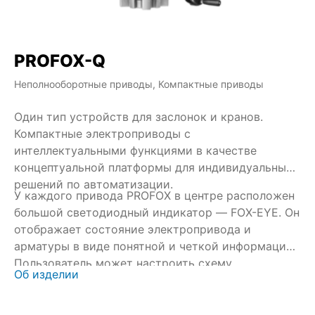
PROFOX-Q
Неполнооборотные приводы, Компактные приводы
Один тип устройств для заслонок и кранов.
Компактные электроприводы с
интеллектуальными функциями в качестве
концептуальной платформы для индивидуальных
решений по автоматизации.
У каждого привода PROFOX в центре расположен
большой светодиодный индикатор — FOX-EYE. Он
отображает состояние электропривода и
арматуры в виде понятной и четкой информации.
Пользователь может настроить схему
Об изделии
отображения индикатора FOX-EYE по своему
усмотрению.