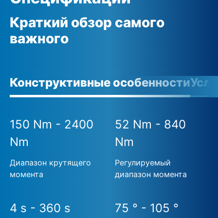
Краткий обзор самого
важного
Конструктивные особенности
Усло
150 Nm - 2400
52 Nm - 840
Nm
Nm
Диапазон крутящего
Регулируемый
момента
диапазон момента
4 s - 360 s
75 ° - 105 °