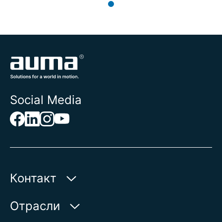
Social Media
Контакт
AUMA Riester
Отрасли
GmbH & Co. KG