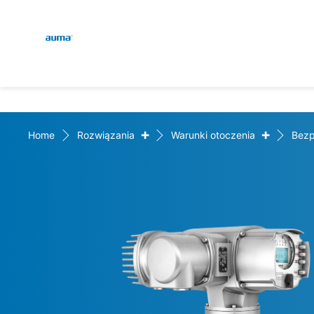
Global
Wyszukaj
Europa
+
+
Home
Rozwiązania
Warunki otoczenia
Bezp
Azja i Pacyfik
Ameryka Północna