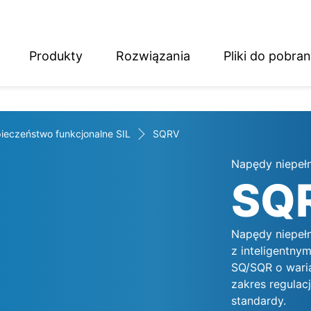
Produkty
Rozwiązania
Pliki do pobran
English
Deutsch
ieczeństwo funkcjonalne SIL
SQRV
Napędy niepeł
SQ
Napędy niepełn
z inteligentny
SQ/SQR o waria
zakres regulac
standardy.