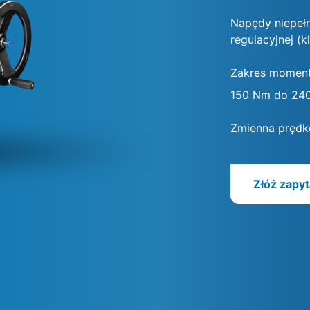
Napędy niepełn
regulacyjnej (k
Zakres momen
150 Nm do 24
Zmienna prędk
Złóż zapyt