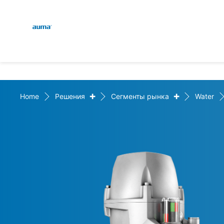
Global
Поиск
Европа
+
+
Home
Решения
Сегменты рынка
Water
Азия и Тихий океан
Северная Америка