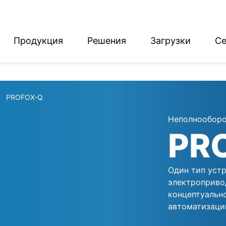
Продукция
Решения
Загрузки
Се
English
Deutsch
PROFOX-Q
Неполнооборо
PR
Один тип устр
электроприво
концептуальн
автоматизаци