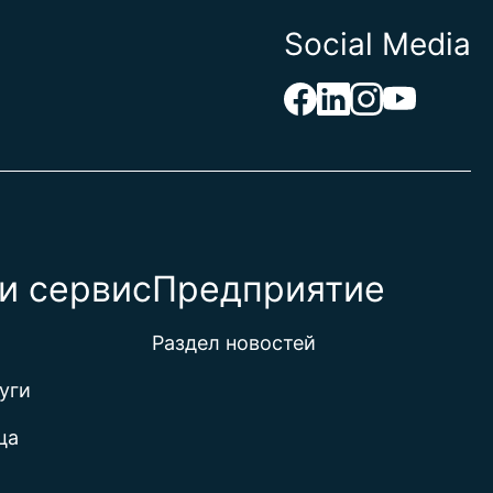
Social Media
Синт-Эстатиус и Саба
 Герцеговина
я
ая территория в Индийском океане
-Фасо
и сервис
Предприятие
Раздел новостей
итания
уги
а
ца
ие о-ва (Великобритания)
ие о-ва (США)