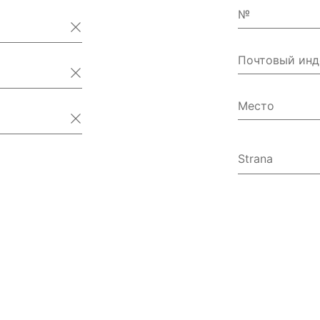
№
Почтовый инд
Место
Strana
Австрал
Австрия
Азербай
Аландски
Албания
Алжир