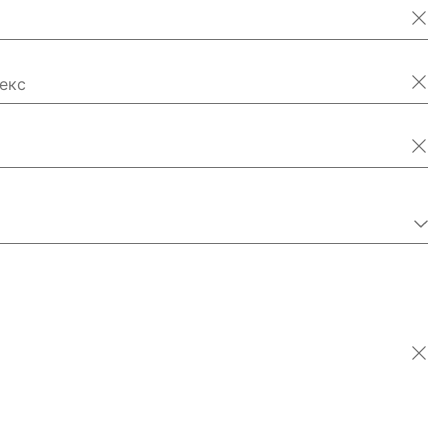
екс
ия
джан
е о-ва