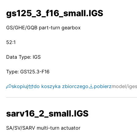
gs125_3_f16_small.IGS
GS/GHE/GQB part-turn gearbox
52:1
Data Type: IGS
Type: GS125.3-F16
skopiuj
do koszyka zbiorczego
pobierz
model/ige
sarv16_2_small.IGS
SA/SV/SARV multi-turn actuator