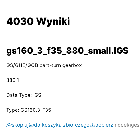
4030 Wyniki
gs160_3_f35_880_small.IGS
GS/GHE/GQB part-turn gearbox
880:1
Data Type: IGS
Type: GS160.3-F35
skopiuj
do koszyka zbiorczego
pobierz
model/ige