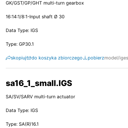
GK/GST/GP/GHT multi-turn gearbox
16:14:1/8:1-Input shaft Ø 30
Data Type: IGS
Type: GP30.1
skopiuj
do koszyka zbiorczego
pobierz
model/ige
sa16_1_small.IGS
SA/SV/SARV multi-turn actuator
Data Type: IGS
Type: SA(R)16.1