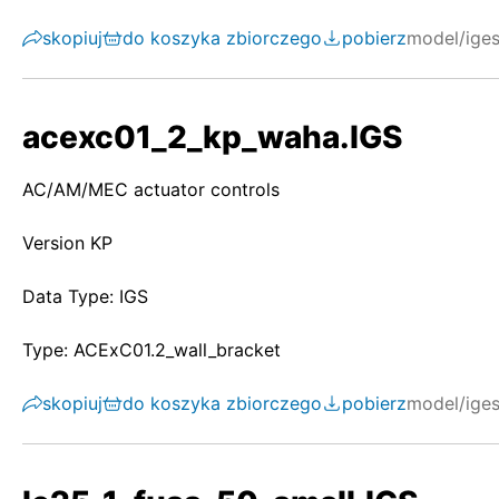
skopiuj
do koszyka zbiorczego
pobierz
model/ige
acexc01_2_kp_waha.IGS
AC/AM/MEC actuator controls
Version KP
Data Type: IGS
Type: ACExC01.2_wall_bracket
skopiuj
do koszyka zbiorczego
pobierz
model/ige