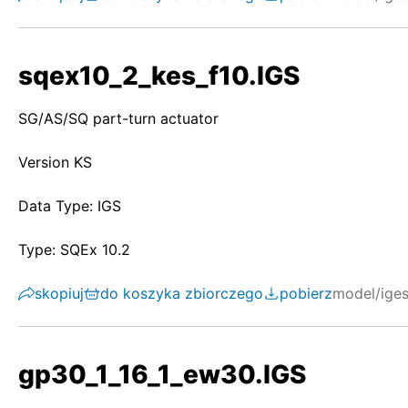
sqex10_2_kes_f10.IGS
SG/AS/SQ part-turn actuator
Version KS
Data Type: IGS
Type: SQEx 10.2
skopiuj
do koszyka zbiorczego
pobierz
model/ige
gp30_1_16_1_ew30.IGS