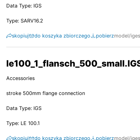
Data Type: IGS
Type: SARV16.2
skopiuj
do koszyka zbiorczego
pobierz
model/ige
le100_1_flansch_500_small.IG
Accessories
stroke 500mm flange connection
Data Type: IGS
Type: LE 100.1
skopiuj
do koszyka zbiorczego
pobierz
model/ige