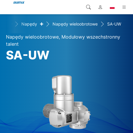
+
+
kty
Napędy
Napędy wieloobrotowe
SA-UW
Wyszukaj
Global
Produkty
Napędy wieloobrotowe, Modułowy wszechstronny
Europa
Rozwiązania
talent
SA-UW
Pliki do pobrania
Azja i Pacyfik
Serwis
Ameryka Północna
Przedsiębiorstwo
Kontakt