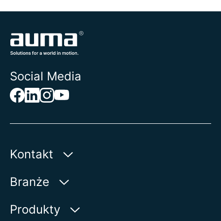
Social Media
Kontakt
AUMA Riester
Branże
GmbH & Co. KG
Aumastr. 1
Woda
Produkty
79379 Muellheim | Germany