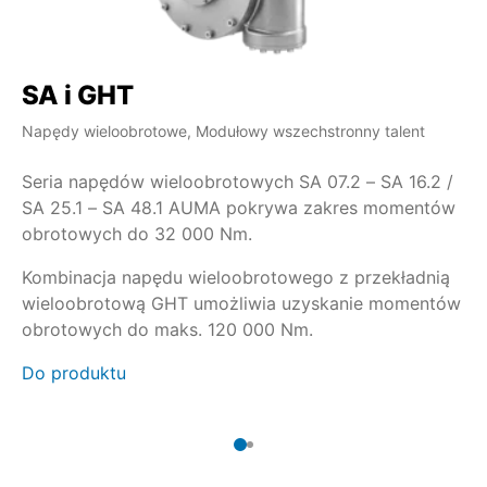
SA i GHT
S
Napędy wieloobrotowe, Modułowy wszechstronny talent
Na
Seria napędów wieloobrotowych SA 07.2 – SA 16.2 /
Jeżeli
SA 25.1 – SA 48.1 AUMA pokrywa zakres momentów
90
obrotowych do 32 000 Nm.
wi
Kombinacja napędu wieloobrotowego z przekładnią
wieloobrotową GHT umożliwia uzyskanie momentów
Wyj
obrotowych do maks. 120 000 Nm.
zw
Do produktu
Do