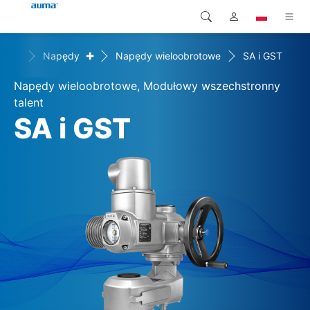
+
+
ty
Napędy
Napędy wieloobrotowe
SA i GST
Wyszukaj
Global
Produkty
Napędy wieloobrotowe, Modułowy wszechstronny
Europa
Rozwiązania
talent
SA i GST
Pliki do pobrania
Azja i Pacyfik
Serwis
Ameryka Północna
Przedsiębiorstwo
Kontakt