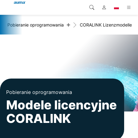
+
Pobieranie oprogramowania
CORALINK Lizenzmodelle
Wyszukaj
Global
Produkty
Europa
Rozwiązania
Pliki do pobrania
Azja i Pacyfik
Serwis
Ameryka Północna
Przedsiębiorstwo
Pobieranie oprogramowania
Modele licencyjne
Kontakt
CORALINK