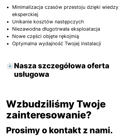
Minimalizacja czasów przestoju dzięki wiedzy
eksperckiej
Unikanie kosztów następczych
Niezawodna długotrwała eksploatacja
Nowe części objęte rękojmią
Optymalna wydajność Twojej instalacji
Nasza szczegółowa oferta
usługowa
Usługi standardowe
Badanie urządzenia na miejscu za pomocą
Wzbudziliśmy Twoje
aplikacji
zainteresowanie?
np. warunki otoczenia, armatura, proces,
nadrzędny układ sterowania
Określanie błędów i usuwanie usterek
Prosimy o kontakt z nami.
bezpośrednio na miejscu