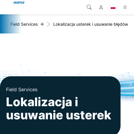
+
+
Field Services
Lokalizacja usterek i usuwanie błędów
Wyszukaj
Global
Produkty
Europa
Rozwiązania
Pliki do pobrania
Azja i Pacyfik
Serwis
Ameryka Północna
Przedsiębiorstwo
Field Services
Lokalizacja i
Kontakt
usuwanie usterek