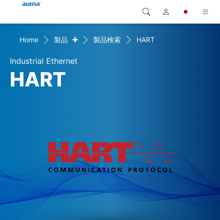
+
Home
製品
製品検索
HART
検索
Global
製品
Industrial Ethernet
ヨーロッパ
ソリューション
HART
ダウンロード
アジア・太平洋地域
サービス
北米
弊社概要
連絡先