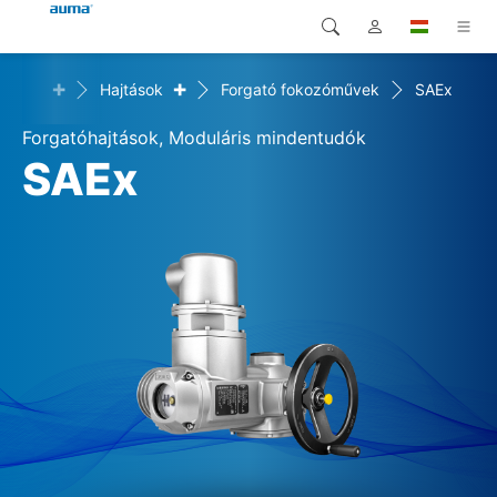
+
+
mékek
Hajtások
Forgató fokozóművek
SAEx
Keresés
Global
Termékek
Forgatóhajtások, Moduláris mindentudók
Európa
Megoldások
SAEx
Letöltések
Ázsia és Csendes-óceáni
térség
Szerviz
Észak-Amerika
Vállalat
Kapcsolat