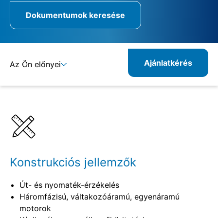
Dokumentumok keresése
Ajánlatkérés
Az Ön előnyei
Részletek
Specifikációk
Kombinálható termékek
Rokon termékek
Konstrukciós jellemzők
Út- és nyomaték-érzékelés
Háromfázisú, váltakozóáramú, egyenáramú
motorok