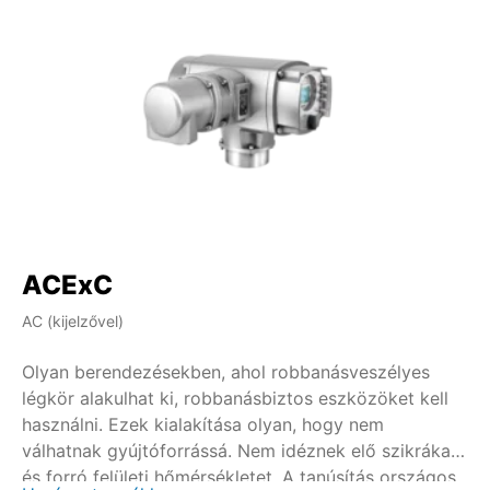
ACExC
A
AC (kijelzővel)
AM 
Olyan berendezésekben, ahol robbanásveszélyes
Ol
légkör alakulhat ki, robbanásbiztos eszközöket kell
lé
használni. Ezek kialakítása olyan, hogy nem
ha
válhatnak gyújtóforrássá. Nem idéznek elő szikrákat
vá
és forró felületi hőmérsékletet. A tanúsítás országos
és