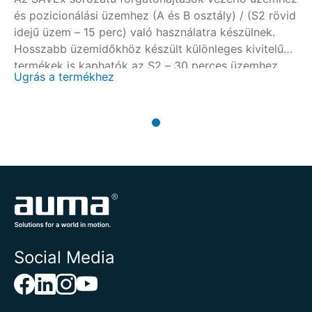
és pozicionálási üzemhez (A és B osztály) / (S2 rövid
idejű üzem – 15 perc) való használatra készülnek.
Hosszabb üzemidőkhöz készült különleges kivitelű
termékek is kaphatók az S2 – 30 perces üzemhez.
Ugrás a termékhez
Social Media