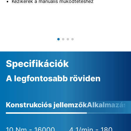
Kézikerék a manuális működtetéshez
Specifikációk
A legfontosabb röviden
Konstrukciós jellemzők
Alkalmazási 
10 Nm - 16000
4 1/min - 180