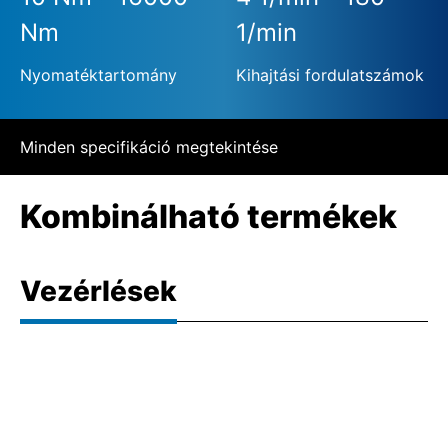
Nm
1/min
Nyomatéktartomány
Kihajtási fordulatszámok
Minden specifikáció megtekintése
Kombinálható termékek
Vezérlések