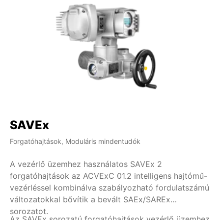
SAVEx
Forgatóhajtások, Moduláris mindentudók
A vezérlő üzemhez használatos SAVEx 2
forgatóhajtások az ACVExC 01.2 intelligens hajtómű-
vezérléssel kombinálva szabályozható fordulatszámú
változatokkal bővítik a bevált SAEx/SAREx
sorozatot.
Az SAVEx sorozatú forgatóhajtások vezérlő üzemhez