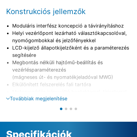
Konstrukciós jellemzők
Moduláris interfész koncepció a távirányításhoz
Helyi vezérlőpont lezárható választókapcsolóval,
nyomógombokkal és jelzőfényekkel
LCD-kijelző állapotkijelzőként és a paraméterezés
segítésére
Megbontás nélküli hajtómű-beállítás és
vezérlésparaméterezés
(mágneses út- és nyomatékjeladóval MWG)
Elkülönített felszerelés fali tartóra
Motorvezérlés irányváltó kontaktorral, tirisztorral
Továbbiak megjelenítése
Fázisellenőrzés automatikus fáziskorrekcióval
Külső 24 V DC tápellátás (opció)
Specifikációk