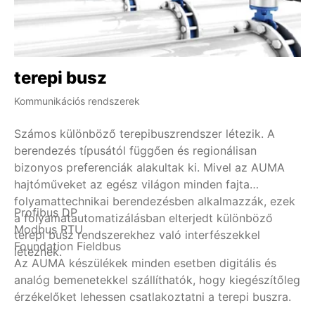
terepi busz
H
Kommunikációs rendszerek
Ind
Számos különböző terepibuszrendszer létezik. A
A 
berendezés típusától függően és regionálisan
an
bizonyos preferenciák alakultak ki. Mivel az AUMA
sz
hajtóműveket az egész világon minden fajta
ki
folyamattechnikai berendezésben alkalmazzák, ezek
di
Profibus DP
A 
a folyamatautomatizálásban elterjedt különböző
is
Modbus RTU
op
terepi busz rendszerekhez való interfészekkel
in
Foundation Fieldbus
al
léteznek.
ha
Az AUMA készülékek minden esetben digitális és
sz
to
analóg bemenetekkel szállíthatók, hogy kiegészítőleg
kl
ol
Ug
érzékelőket lehessen csatlakoztatni a terepi buszra.
al