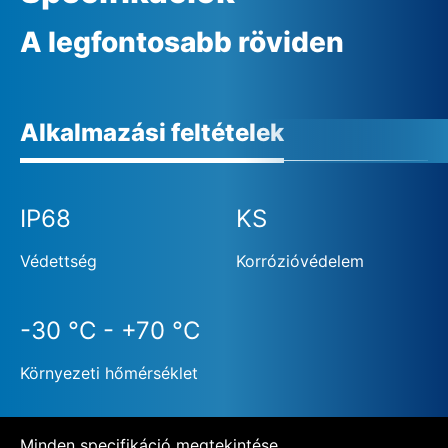
A legfontosabb röviden
Alkalmazási feltételek
IP68
KS
Védettség
Korrózióvédelem
-30 °C - +70 °C
Környezeti hőmérséklet
Minden specifikáció megtekintése