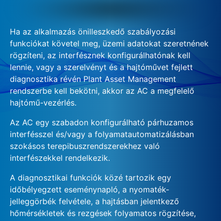
Ha az alkalmazás önilleszkedő szabályozási
funkciókat követel meg, üzemi adatokat szeretnének
rögzíteni, az interfésznek konfigurálhatónak kell
lennie, vagy a szerelvényt és a hajtóművet fejlett
diagnosztika révén Plant Asset Management
rendszerbe kell bekötni, akkor az AC a megfelelő
hajtómű-vezérlés.
Az AC egy szabadon konfigurálható párhuzamos
interfésszel és/vagy a folyamatautomatizálásban
szokásos terepibuszrendszerekhez való
interfészekkel rendelkezik.
A diagnosztikai funkciók közé tartozik egy
időbélyegzett eseménynapló, a nyomaték-
jelleggörbék felvétele, a hajtásban jelentkező
hőmérsékletek és rezgések folyamatos rögzítése,