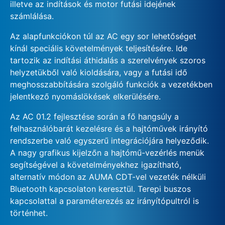
illetve az indítások és motor futási idejének
számlálása.
Az alapfunkciókon túl az AC egy sor lehetőséget
kínál speciális követelmények teljesítésére. Ide
tartozik az indítási áthidalás a szerelvények szoros
helyzetükből való kioldására, vagy a futási idő
meghosszabbítására szolgáló funkciók a vezetékben
jelentkező nyomáslökések elkerülésére.
Az AC 01.2 fejlesztése során a fő hangsúly a
felhasználóbarát kezelésre és a hajtóművek irányító
rendszerbe való egyszerű integrációjára helyeződik.
A nagy grafikus kijelzőn a hajtómű-vezérlés menük
segítségével a követelményekhez igazítható,
alternatív módon az AUMA CDT-vel vezeték nélküli
Bluetooth kapcsolaton keresztül. Terepi buszos
kapcsolattal a paraméterezés az irányítópultról is
történhet.