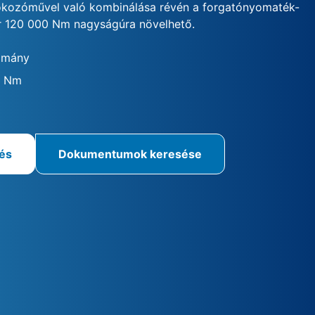
okozóművel való kombinálása révén a forgatónyomaték-
r 120 000 Nm nagyságúra növelhető.
omány
0 Nm
rés
Dokumentumok keresése