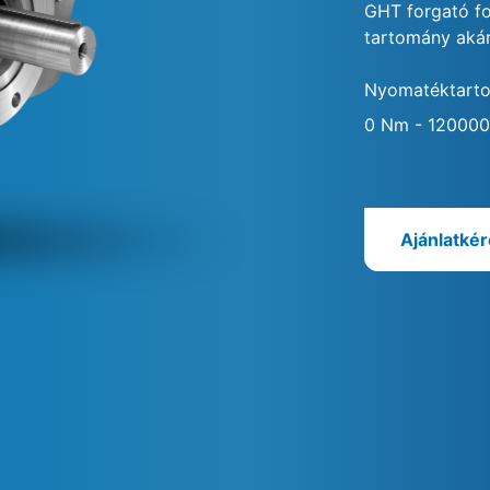
GHT forgató f
tartomány aká
Nyomatéktart
0 Nm - 12000
Ajánlatké