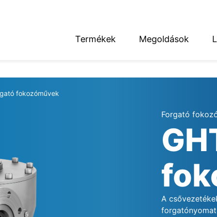
Termékek
Megoldások
L
English
Deutsch
rgató fokozóművek
Forgató fokoz
GHT
térség
fo
A csővezetéke
forgatónyomaté