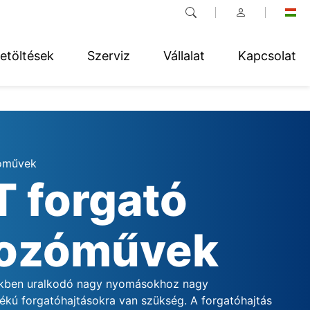
etöltések
Szerviz
Vállalat
Kapcsolat
óművek
 forgató
kozóművek
kben uralkodó nagy nyomásokhoz nagy
kú forgatóhajtásokra van szükség. A forgatóhajtás