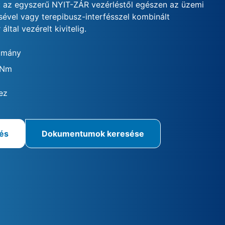
 az egyszerű NYIT-ZÁR vezérléstől egészen az üzemi
sével vagy terepibusz-interfésszel kombinált
által vezérelt kivitelig.
omány
 Nm
ez
rés
Dokumentumok keresése