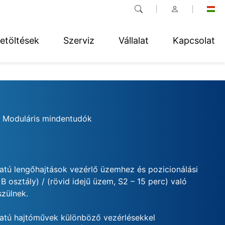
etöltések
Szerviz
Vállalat
Kapcsolat
, Moduláris mindentudók
atú lengőhajtások vezérlő üzemhez és pozicionálási
 osztály) / (rövid idejű üzem, S2 – 15 perc) való
szülnek.
atú hajtóművek különböző vezérlésekkel