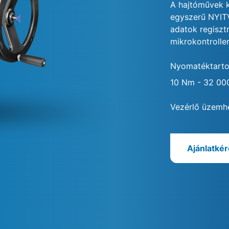
A hajtóművek 
egyszerű NYIT
adatok regiszt
mikrokontroller 
Nyomatéktart
10 Nm - 32 0
Vezérlő üzemh
Ajánlatké