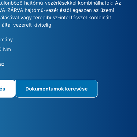
különböző hajtómű-vezérlésekkel kombinálhatók: Az
VA-ZÁRVA hajtómű-vezérléstől egészen az üzemi
rálásával vagy terepibusz-interfésszel kombinált
által vezérelt kivitelig.
omány
00 Nm
ez
rés
Dokumentumok keresése