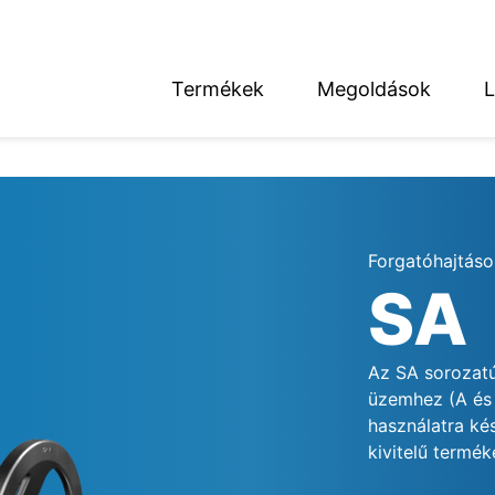
Termékek
Megoldások
L
English
Deutsch
Forgatóhajtáso
SA
térség
Az SA sorozatú
üzemhez (A és B
használatra ké
kivitelű termé