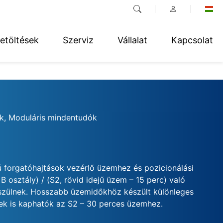
etöltések
Szerviz
Vállalat
Kapcsolat
k, Moduláris mindentudók
 forgatóhajtások vezérlő üzemhez és pozicionálási
 osztály) / (S2, rövid idejű üzem – 15 perc) való
szülnek. Hosszabb üzemidőkhöz készült különleges
kek is kaphatók az S2 – 30 perces üzemhez.