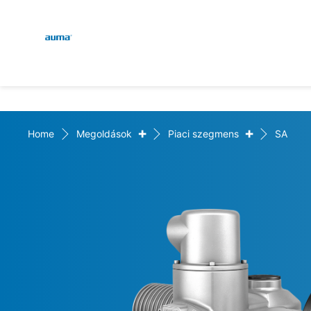
Global
Keresés
Európa
+
+
Home
Megoldások
Piaci szegmens
SA
Ázsia és Csendes-óceáni 
Észak-Amerika